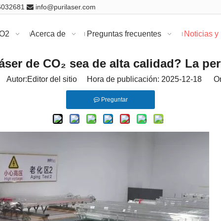
16032681
info@purilaser.com

CO2
Acerca de
Preguntas frecuentes
Noticias y
ser de CO₂ sea de alta calidad? La per
Autor:Editor del sitio Hora de publicación: 2025-12-18 Or
Preguntar