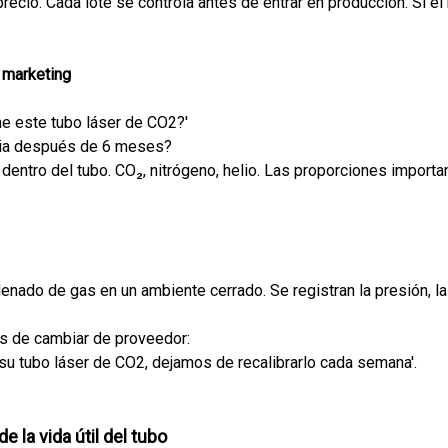
 precio. Cada lote se controla antes de entrar en producción. Si e
o marketing
e este tubo láser de CO2?'
ncia después de 6 meses?
dentro del tubo. CO₂, nitrógeno, helio. Las proporciones importa
enado de gas en un ambiente cerrado. Se registran la presión, la 
és de cambiar de proveedor:
su tubo láser de CO2, dejamos de recalibrarlo cada semana'.
e la vida útil del tubo