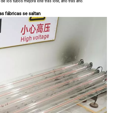
de los tubos mejora lote tras lote, año tras año.
s fábricas se saltan