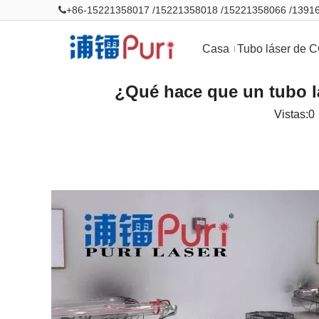
+86-15221358017 /15221358018 /15221358066 /139

Casa
Tubo láser de 
¿Qué hace que un tubo lá
Vistas:
0