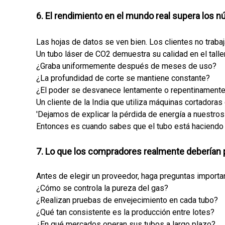
6. El rendimiento en el mundo real supera los n
Las hojas de datos se ven bien. Los clientes no traba
Un tubo láser de CO2 demuestra su calidad en el taller
¿Graba uniformemente después de meses de uso?
¿La profundidad de corte se mantiene constante?
¿El poder se desvanece lentamente o repentinament
Un cliente de la India que utiliza máquinas cortadora
'Dejamos de explicar la pérdida de energía a nuestros
Entonces es cuando sabes que el tubo está haciendo 
7. Lo que los compradores realmente deberían p
Antes de elegir un proveedor, haga preguntas importa
¿Cómo se controla la pureza del gas?
¿Realizan pruebas de envejecimiento en cada tubo?
¿Qué tan consistente es la producción entre lotes?
¿En qué mercados operan sus tubos a largo plazo?