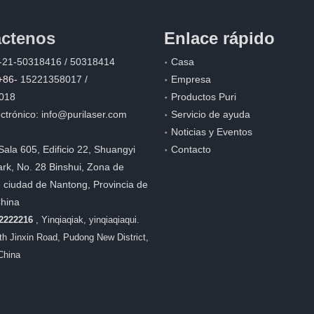
ctenos
Enlace rápido
-21-50318416 / 50318414
Casa
+86-
15221358017 /
Empresa
018
Productos Puri
ctrónico:
info@purilaser.com
Servicio de ayuda
Noticias y Eventos
Sala 605, Edificio 22, Shuangyi
Contacto
rk, No. 28 Binshui, Zona de
, ciudad de Nantong, Provincia de
China
22222216
, Yinqiaqiak, yinqiaqiaqui.
8th Jinxin Road, Pudong New District,
China