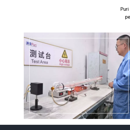
Puri
pe
Ver más