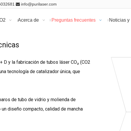
16032681
info@purilaser.com

CO2
Acerca de
Preguntas frecuentes
Noticias y
cnicas
+ D y la fabricación de tubos láser CO₂ (CO2
na tecnología de catalizador única, que
aros de tubo de vidrio y molienda de
o un diseño compacto, calidad de mancha