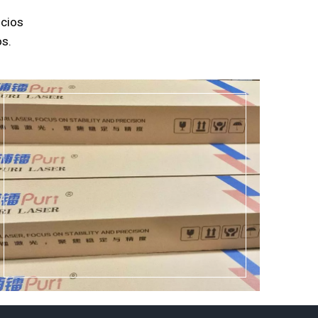
icios
os.
Ver más