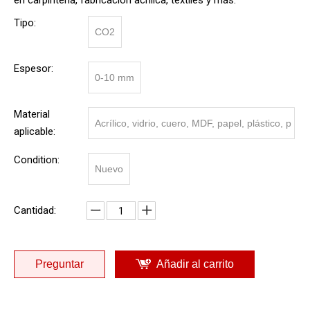
en carpintería, fabricación acrílica, textiles y más.
Tipo:
CO2
Espesor:
0-10 mm
Material
Acrílico, vidrio, cuero, MDF, papel, plástico, p
aplicable:
lexiglax, madera contrachapada, caucho, pie
Condition:
Nuevo
dra, madera, cristal, máquina de grabado co
n láser
Cantidad:
Preguntar
Añadir al carrito