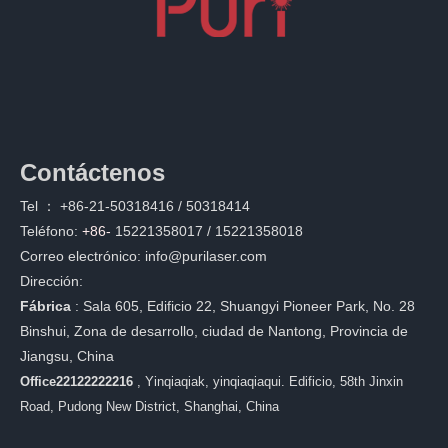
Contáctenos
Tel ：
+86-21-50318416 / 50318414
Teléfono:
+86-
15221358017 / 15221358018
Correo electrónico:
info@purilaser.com
Dirección:
Fábrica
:
Sala 605, Edificio 22, Shuangyi Pioneer Park, No. 28
Binshui, Zona de desarrollo, ciudad de Nantong, Provincia de
Jiangsu, China
Office22122222216
, Yinqiaqiak, yinqiaqiaqui. Edificio, 58th Jinxin
Road, Pudong New District, Shanghai, China