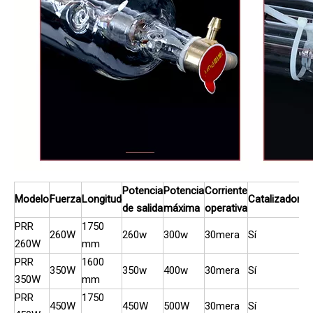
Potencia
Potencia
Corriente
Modelo
Fuerza
Longitud
Catalizador
de salida
máxima
operativa
PRR
1750
260W
260w
300w
30mera
Sí
260W
mm
PRR
1600
350W
350w
400w
30mera
Sí
350W
mm
PRR
1750
450W
450W
500W
30mera
Sí