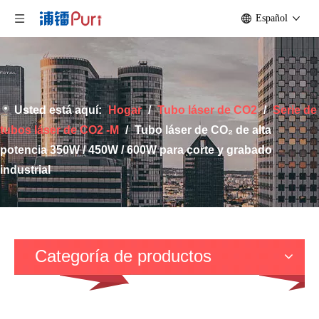
Español
Usted está aquí:
Hogar
/
Tubo láser de CO2
/
Serie de
tubos láser de CO2 -M
/
Tubo láser de CO₂ de alta
potencia 350W / 450W / 600W para corte y grabado
industrial
Categoría de productos