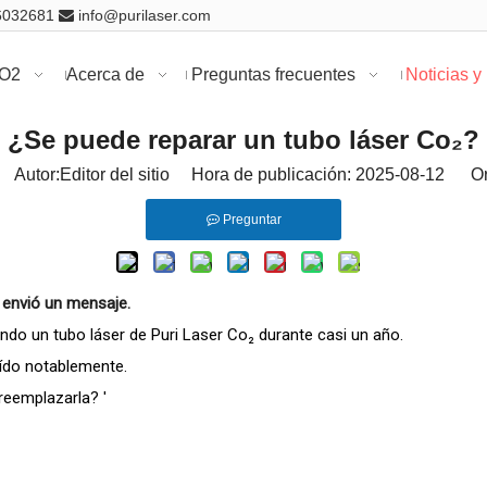
16032681
info@purilaser.com

CO2
Acerca de
Preguntas frecuentes
Noticias y
¿Se puede reparar un tubo láser Co₂?
Autor:Editor del sitio Hora de publicación: 2025-08-12 Or
Preguntar
 envió un mensaje.
ndo un tubo láser de Puri Laser Co₂ durante casi un año.
aído notablemente.
reemplazarla? '