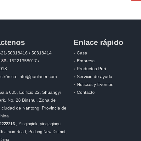
ctenos
Enlace rápido
-21-50318416 / 50318414
Casa
+86-
15221358017 /
Empresa
018
Productos Puri
ctrónico:
info@purilaser.com
Servicio de ayuda
Noticias y Eventos
Sala 605, Edificio 22, Shuangyi
Contacto
rk, No. 28 Binshui, Zona de
, ciudad de Nantong, Provincia de
China
22222216
, Yinqiaqiak, yinqiaqiaqui.
8th Jinxin Road, Pudong New District,
China