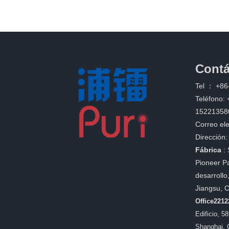
Contá
Tel ：
+86
Teléfono:
15221358
Correo ele
Dirección:
Fábrica
:
Pioneer Pa
desarrollo
Jiangsu, 
Office221
Edificio, 5
Shanghai, 