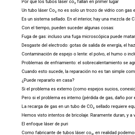
Por qué los tubos láser co₂ fallan en primer lugar
Un tubo láser Co₂ no es solo un trozo de vidrio con gas en
Es un sistema sellado. En el interior, hay una mezcla de C
Con el tiempo, pueden suceder algunas cosas:
Fuga de gas: incluso una fuga microscópica puede matar 
Desgaste del electrodo: gotas de salida de energía, el haz
Contaminación de espejo o lente: el polvo, el humo o in
Problemas de enfriamiento: el sobrecalentamiento se agrie
Cuando esto sucede, la reparación no es tan simple com
¿Puede repararlo en casa?
Si el problema es externo (como espejos sucios, conexion
Pero si el problema es interno (pérdida de gas, daño por
La recarga de gas en un tubo de CO₂ sellado requiere equ
Hemos visto intentos de bricolaje. Raramente duran, y a 
El enfoque láser de puri
Como fabricante de tubos láser co₂, en realidad podemos