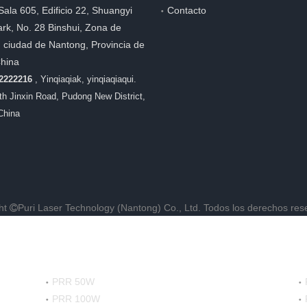
Sala 605, Edificio 22, Shuangyi
Contacto
rk, No. 28 Binshui, Zona de
, ciudad de Nantong, Provincia de
China
22222216
, Yinqiaqiak, yinqiaqiaqui.
8th Jinxin Road, Pudong New District,
China
ht
Puri Laser Technology (Nantong) Co., Ltd.
Todos los derechos res

PRR 50W
PRR 100W