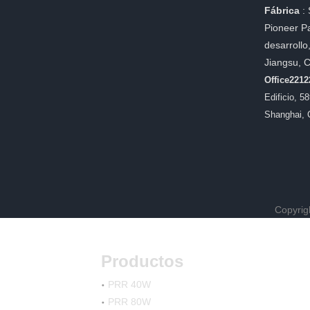
Fábrica
:
Pioneer Pa
desarrollo
Jiangsu, 
Office221
Edificio, 5
Shanghai, 
Copyrig
Productos
PRR 40W
PRR 80W