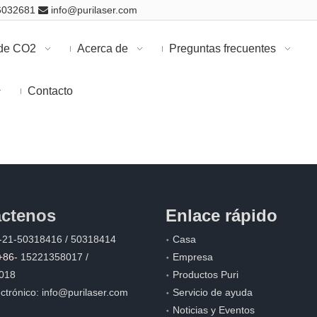
16032681
info@purilaser.com

 de CO2
Acerca de
Preguntas frecuentes
Contacto
m
ctenos
Enlace rápido
-21-50318416 / 50318414
Casa
+86-
15221358017 /
Empresa
018
Productos Puri
ctrónico:
info@purilaser.com
Servicio de ayuda
Noticias y Eventos