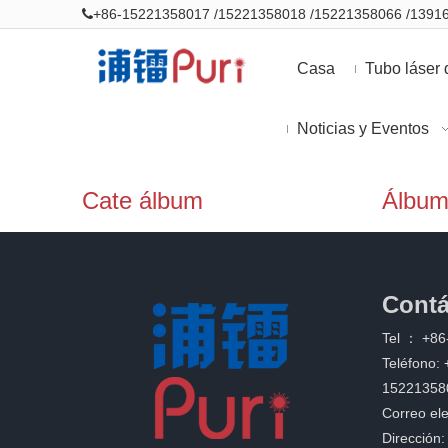
+86-15221358017 /15221358018 /15221358066 /139

Casa
Tubo láser
Noticias y Eventos
Cate álbum
Álbu
Contá
Tel ：
+86
Teléfono:
15221358
Correo ele
Dirección: